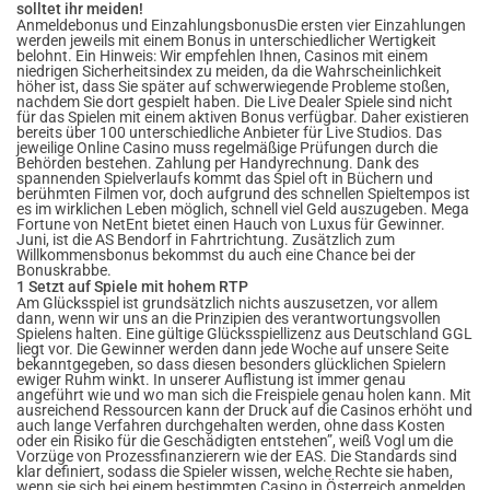
solltet ihr meiden!
Anmeldebonus und EinzahlungsbonusDie ersten vier Einzahlungen
werden jeweils mit einem Bonus in unterschiedlicher Wertigkeit
belohnt. Ein Hinweis: Wir empfehlen Ihnen, Casinos mit einem
niedrigen Sicherheitsindex zu meiden, da die Wahrscheinlichkeit
höher ist, dass Sie später auf schwerwiegende Probleme stoßen,
nachdem Sie dort gespielt haben. Die Live Dealer Spiele sind nicht
für das Spielen mit einem aktiven Bonus verfügbar. Daher existieren
bereits über 100 unterschiedliche Anbieter für Live Studios. Das
jeweilige Online Casino muss regelmäßige Prüfungen durch die
Behörden bestehen. Zahlung per Handyrechnung. Dank des
spannenden Spielverlaufs kommt das Spiel oft in Büchern und
berühmten Filmen vor, doch aufgrund des schnellen Spieltempos ist
es im wirklichen Leben möglich, schnell viel Geld auszugeben. Mega
Fortune von NetEnt bietet einen Hauch von Luxus für Gewinner.
Juni, ist die AS Bendorf in Fahrtrichtung. Zusätzlich zum
Willkommensbonus bekommst du auch eine Chance bei der
Bonuskrabbe.
1 Setzt auf Spiele mit hohem RTP
Am Glücksspiel ist grundsätzlich nichts auszusetzen, vor allem
dann, wenn wir uns an die Prinzipien des verantwortungsvollen
Spielens halten. Eine gültige Glücksspiellizenz aus Deutschland GGL
liegt vor. Die Gewinner werden dann jede Woche auf unsere Seite
bekanntgegeben, so dass diesen besonders glücklichen Spielern
ewiger Ruhm winkt. In unserer Auflistung ist immer genau
angeführt wie und wo man sich die Freispiele genau holen kann. Mit
ausreichend Ressourcen kann der Druck auf die Casinos erhöht und
auch lange Verfahren durchgehalten werden, ohne dass Kosten
oder ein Risiko für die Geschädigten entstehen”, weiß Vogl um die
Vorzüge von Prozessfinanzierern wie der EAS. Die Standards sind
klar definiert, sodass die Spieler wissen, welche Rechte sie haben,
wenn sie sich bei einem bestimmten Casino in Österreich anmelden.