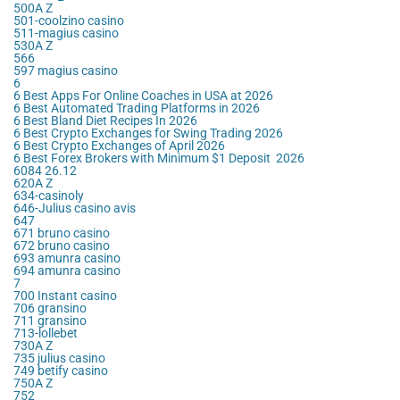
500A Z
501-coolzino casino
511-magius casino
530A Z
566
597 magius casino
6
6 Best Apps For Online Coaches in USA at 2026
6 Best Automated Trading Platforms in 2026
6 Best Bland Diet Recipes In 2026
6 Best Crypto Exchanges for Swing Trading 2026
6 Best Crypto Exchanges of April 2026
6 Best Forex Brokers with Minimum $1 Deposit ️ 2026
6084 26.12
620A Z
634-casinoly
646-Julius casino avis
647
671 bruno casino
672 bruno casino
693 amunra casino
694 amunra casino
7
700 Instant casino
706 gransino
711 gransino
713-lollebet
730A Z
735 julius casino
749 betify casino
750A Z
752