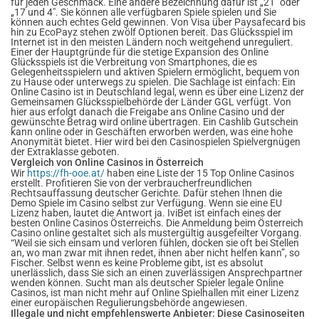
für jeden Geschmack. Eine andere Bezeichnung dafür ist „21″ oder
„17 und 4″. Sie können alle verfügbaren Spiele spielen und Sie
können auch echtes Geld gewinnen. Von Visa über Paysafecard bis
hin zu EcoPayz stehen zwölf Optionen bereit. Das Glücksspiel im
Internet ist in den meisten Ländern noch weitgehend unreguliert.
Einer der Hauptgründe für die stetige Expansion des Online
Glücksspiels ist die Verbreitung von Smartphones, die es
Gelegenheitsspielern und aktiven Spielern ermöglicht, bequem von
zu Hause oder unterwegs zu spielen. Die Sachlage ist einfach: Ein
Online Casino ist in Deutschland legal, wenn es über eine Lizenz der
Gemeinsamen Glücksspielbehörde der Länder GGL verfügt. Von
hier aus erfolgt danach die Freigabe ans Online Casino und der
gewünschte Betrag wird online übertragen. Ein Cashlib Gutschein
kann online oder in Geschäften erworben werden, was eine hohe
Anonymität bietet. Hier wird bei den Casinospielen Spielvergnügen
der Extraklasse geboten.
Vergleich von Online Casinos in Österreich
Wir
https://fh-ooe.at/
haben eine Liste der 15 Top Online Casinos
erstellt. Profitieren Sie von der verbraucherfreundlichen
Rechtsauffassung deutscher Gerichte. Dafür stehen Ihnen die
Demo Spiele im Casino selbst zur Verfügung. Wenn sie eine EU
Lizenz haben, lautet die Antwort ja. IviBet ist einfach eines der
besten Online Casinos Österreichs. Die Anmeldung beim Österreich
Casino online gestaltet sich als mustergültig ausgefeilter Vorgang.
“Weil sie sich einsam und verloren fühlen, docken sie oft bei Stellen
an, wo man zwar mit ihnen redet, ihnen aber nicht helfen kann”, so
Fischer. Selbst wenn es keine Probleme gibt, ist es absolut
unerlässlich, dass Sie sich an einen zuverlässigen Ansprechpartner
wenden können. Sucht man als deutscher Spieler legale Online
Casinos, ist man nicht mehr auf Online Spielhallen mit einer Lizenz
einer europäischen Regulierungsbehörde angewiesen.
Illegale und nicht empfehlenswerte Anbieter: Diese Casinoseiten