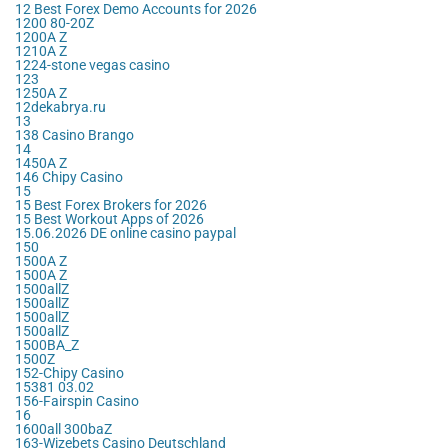
12 Best Forex Demo Accounts for 2026
1200 80-20Z
1200A Z
1210A Z
1224-stone vegas casino
123
1250A Z
12dekabrya.ru
13
138 Casino Brango
14
1450A Z
146 Chipy Casino
15
15 Best Forex Brokers for 2026
15 Best Workout Apps of 2026
15.06.2026 DE online casino paypal
150
1500A Z
1500A Z
1500allZ
1500allZ
1500allZ
1500allZ
1500BA_Z
1500Z
152-Chipy Casino
15381 03.02
156-Fairspin Casino
16
1600all 300baZ
163-Wizebets Casino Deutschland