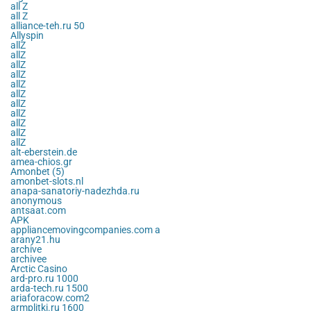
all Z
all Z
alliance-teh.ru 50
Allyspin
allZ
allZ
allZ
allZ
allZ
allZ
allZ
allZ
allZ
allZ
allZ
alt-eberstein.de
amea-chios.gr
Amonbet (5)
amonbet-slots.nl
anapa-sanatoriy-nadezhda.ru
anonymous
antsaat.com
APK
appliancemovingcompanies.com a
arany21.hu
archive
archivee
Arctic Casino
ard-pro.ru 1000
arda-tech.ru 1500
ariaforacow.com2
armplitki.ru 1600