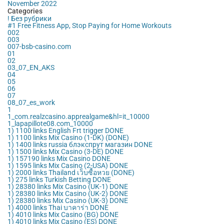
November 2022
Categories
! Без рубрики
#1 Free Fitness App, Stop Paying for Home Workouts
002
003
007-bsb-casino.com
01
02
03_07_EN_AKS
04
05
06
07
08_07_es_work
1
1_com.realzcasino.apprealgame&hl=it_10000
1_lapapillote08.com_10000
1) 1100 links English Frt trigger DONE
1) 1100 links Mix Casino (1-DK) (DONE)
1) 1400 links russia блэкспрут магазин DONE
1) 1500 links Mix Casino (3-DE) DONE
1) 157190 links Mix Casino DONE
1) 1595 links Mix Casino (2-USA) DONE
1) 2000 links Thailand เว็บซื้อหวย (DONE)
1) 275 links Turkish Betting DONE
1) 28380 links Mix Casino (UK-1) DONE
1) 28380 links Mix Casino (UK-2) DONE
1) 28380 links Mix Casino (UK-3) DONE
1) 4000 links Thai บาคาร่า DONE
1) 4010 links Mix Casino (BG) DONE
1) 4010 links Mix Casino (ES) DONE