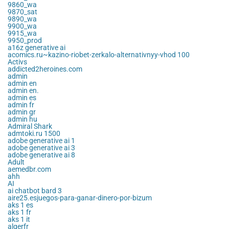
9860_wa
9870_sat
9890_wa
9900_wa
9915_wa
9950_prod
a16z generative ai
acomics.ru~kazino-riobet-zerkalo-alternativnyy-vhod 100
Activs
addicted2heroines.com
admin
admin en
admin en.
admin es
admin fr
admin gr
admin hu
Admiral Shark
admtoki.ru 1500
adobe generative ai 1
adobe generative ai 3
adobe generative ai 8
Adult
aemedbr.com
ahh
AI
ai chatbot bard 3
aire25.esjuegos-para-ganar-dinero-por-bizum
aks 1 es
aks 1 fr
aks 1 it
algerfr