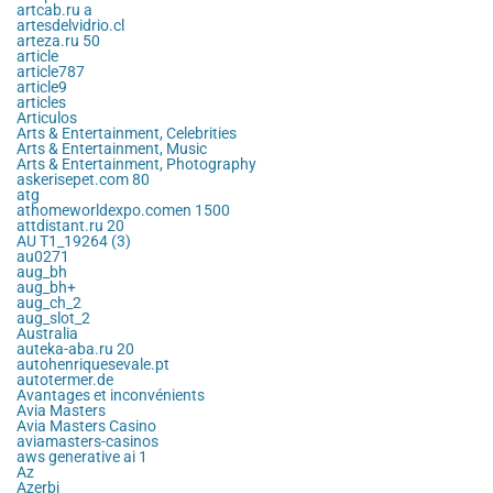
artcab.ru a
artesdelvidrio.cl
arteza.ru 50
article
article787
article9
articles
Articulos
Arts & Entertainment, Celebrities
Arts & Entertainment, Music
Arts & Entertainment, Photography
askerisepet.com 80
atg
athomeworldexpo.comen 1500
attdistant.ru 20
AU T1_19264 (3)
au0271
aug_bh
aug_bh+
aug_ch_2
aug_slot_2
Australia
auteka-aba.ru 20
autohenriquesevale.pt
autotermer.de
Avantages et inconvénients
Avia Masters
Avia Masters Casino
aviamasters-casinos
aws generative ai 1
Az
Azerbj